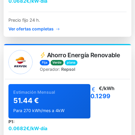
0.0682€/kW·día
Precio fijo 24 h.
Ver ofertas completas
Ahorro Energía Renovable
Fija
Verde
plana
Operador:
Repsol
€/kWh
Estimación Mensual
0.1299
51.44 €
Para 270 kWh/mes a 4kW
P1:
0.0682€/kW·día