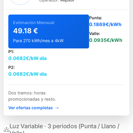
Punta:
Estimación Mensual
0.1869€/kWh
49.18 €
Valle:
0.0935€/kWh
Para 270 kWh/mes a 4kW
P1:
0.0682€/kW·día
P2:
0.0682€/kW·día
Dos tramos: horas
promocionadas y resto.
Ver ofertas completas
Luz Variable · 3 periodos (Punta / Llano /