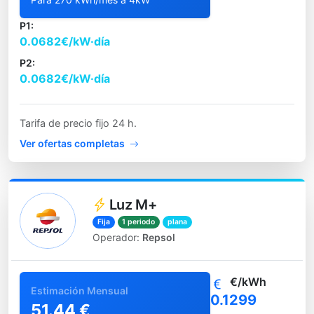
P1:
0.0682€/kW·día
P2:
0.0682€/kW·día
Tarifa de precio fijo 24 h.
Ver ofertas completas
Luz M+
Fija
1 periodo
plana
Operador:
Repsol
€/kWh
Estimación Mensual
0.1299
51.44 €