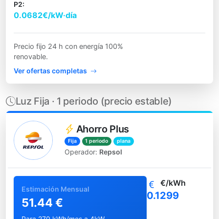
P2:
0.0682€/kW·día
Precio fijo 24 h con energía 100%
renovable.
Ver ofertas completas
Luz Fija · 1 periodo (precio estable)
Ahorro Plus
Fija
1 periodo
plana
Operador:
Repsol
€/kWh
Estimación Mensual
0.1299
51.44 €
Para 270 kWh/mes a 4kW