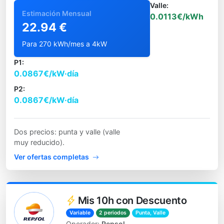
Valle:
Estimación Mensual
0.0113€/kWh
22.94 €
Para 270 kWh/mes a 4kW
P1:
0.0867€/kW·día
P2:
0.0867€/kW·día
Dos precios: punta y valle (valle
muy reducido).
Ver ofertas completas
Mis 10h con Descuento
Variable
2 periodos
Punta, Valle
Operador:
Repsol