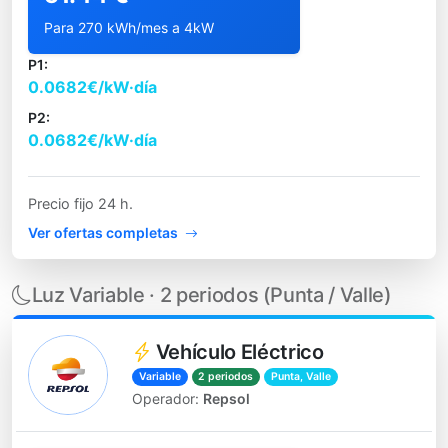
Para 270 kWh/mes a 4kW
P1:
0.0682€/kW·día
P2:
0.0682€/kW·día
Precio fijo 24 h.
Ver ofertas completas
Luz Variable · 2 periodos (Punta / Valle)
Vehículo Eléctrico
Variable
2 periodos
Punta, Valle
Operador:
Repsol