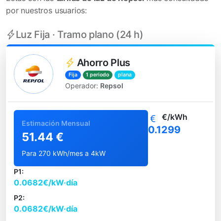
por nuestros usuarios:
Luz Fija · Tramo plano (24 h)
Ahorro Plus
Fija
1 periodo
plana
Operador:
Repsol
€/kWh
Estimación Mensual
0.1299
51.44 €
Para 270 kWh/mes a 4kW
P1:
0.0682€/kW·día
P2:
0.0682€/kW·día