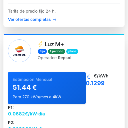
Tarifa de precio fijo 24 h.
Ver ofertas completas
Luz M+
Fija
1 periodo
plana
Operador:
Repsol
€/kWh
Estimación Mensual
0.1299
51.44 €
Para 270 kWh/mes a 4kW
P1:
0.0682€/kW·día
P2: