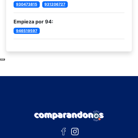
930473815
931206727
Empieza por 94:
946519597
Subir al principio de la página