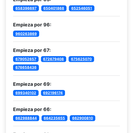
658396697
650401868
652546051
Empieza por 96:
960263869
Empieza por 67:
679052657
672679408
675625070
676658436
Empieza por 69:
699340102
692196174
Empieza por 66:
662988844
664235655
662900810