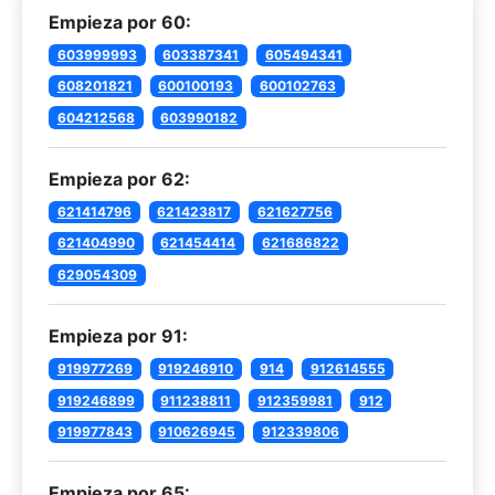
Empieza por 60:
603999993
603387341
605494341
608201821
600100193
600102763
604212568
603990182
Empieza por 62:
621414796
621423817
621627756
621404990
621454414
621686822
629054309
Empieza por 91:
919977269
919246910
914
912614555
919246899
911238811
912359981
912
919977843
910626945
912339806
Empieza por 65: