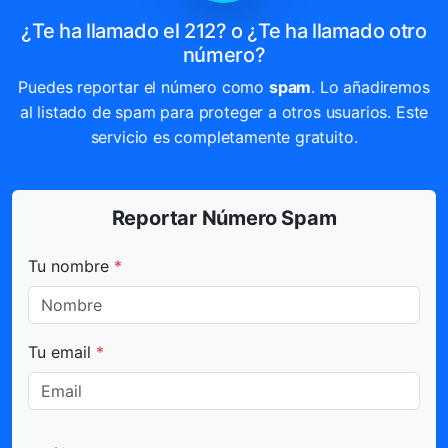
¿Te ha llamado el 212? o ¿Te ha llamado otro
número?
Puedes reportar el número como
spam
. Lo añadiremos
al listado de spam para proteger a otros usuarios. Este
servicio es completamente gratuito.
Reportar Número Spam
Todos los campos marcados con * son obligatorios.
Tu nombre
*
Tu email
*