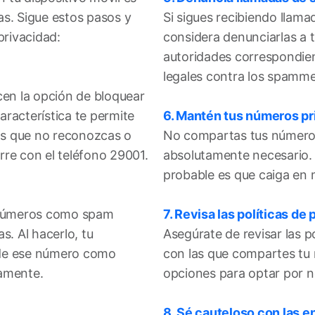
as. Sigue estos pasos y
Si sigues recibiendo llam
privacidad:
considera denunciarlas a t
autoridades correspondie
legales contra los spamme
cen la opción de bloquear
racterística te permite
6. Mantén tus números pr
os que no reconozcas o
No compartas tus números
re con el teléfono 29001.
absolutamente necesario.
probable es que caiga en
r números como spam
7. Revisa las políticas de 
s. Al hacerlo, tu
Asegúrate de revisar las p
s de ese número como
con las que compartes tu
camente.
opciones para optar por n
8. Sé cauteloso con las 