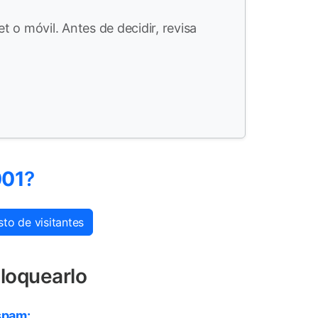
t o móvil. Antes de decidir, revisa
001
?
to de visitantes
loquearlo
spam: