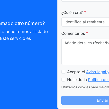
¿Quién era?
*
llamado otro número?
 Lo añadiremos al listado
Comentarios
*
Este servicio es
Acepto el
Aviso legal 
He leído la
Política de
Utilizamos cookies para mejorar
Enviar