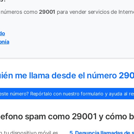
de números como
29001
para vender servicios de Interne
do
onía
ién me llama desde el número
29
este número? Repórtalo con nuestro formulario y ayuda al res
elefono spam como 29001 y cómo b
tu dispositivo móvil es
5. Denuncia llamadas de 