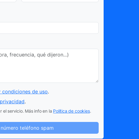
y condiciones de uso
.
 privacidad
.
 el servicio. Más info en la
Política de cookies
.
 número teléfono spam