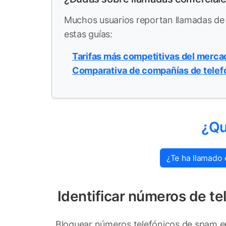
Muchos usuarios reportan llamadas 
estas guías:
Tarifas más competitivas del merca
Comparativa de compañías de telef
¿Qu
¿Te ha llamado 
Identificar números de t
Bloquear números telefónicos de spam en 