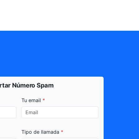
rtar Número Spam
dos con * son obligatorios.
Tu email
*
Tipo de llamada
*