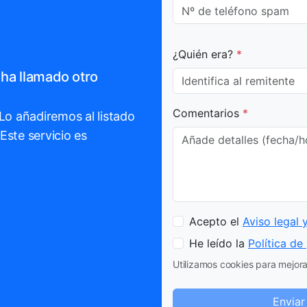
¿Quién era?
*
ha llamado otro
Comentarios
*
 Lo añadiremos al listado
Este servicio es
Acepto el
Aviso legal 
He leído la
Política de
Utilizamos cookies para mejorar
Enviar