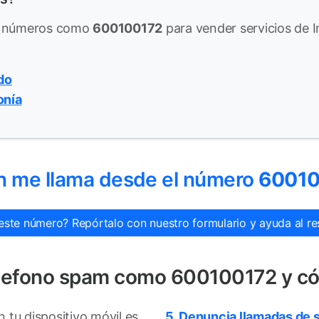
de números como
600100172
para vender servicios de In
do
onía
n me llama desde el número
6001
este número? Repórtalo con nuestro formulario y ayuda al res
telefono spam como 600100172 y c
tu dispositivo móvil es
5. Denuncia llamadas de 