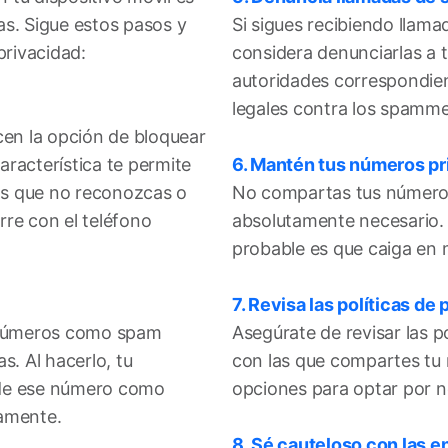
as. Sigue estos pasos y
Si sigues recibiendo llam
privacidad:
considera denunciarlas a t
autoridades correspondie
legales contra los spamme
cen la opción de bloquear
racterística te permite
6. Mantén tus números pr
os que no reconozcas o
No compartas tus números
re con el teléfono
absolutamente necesario.
probable es que caiga en
7. Revisa las políticas de 
r números como spam
Asegúrate de revisar las p
s. Al hacerlo, tu
con las que compartes tu
s de ese número como
opciones para optar por n
camente.
8. Sé cauteloso con las 