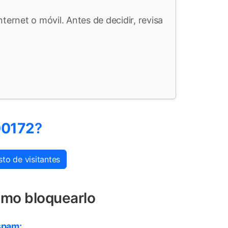
ternet o móvil. Antes de decidir, revisa
00172
?
to de visitantes
ómo bloquearlo
spam: