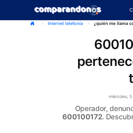
C
Internet telefonía
¿quién me llama 
60010
pertenec
miércoles, 
Operador, denunci
600100172
. Descub