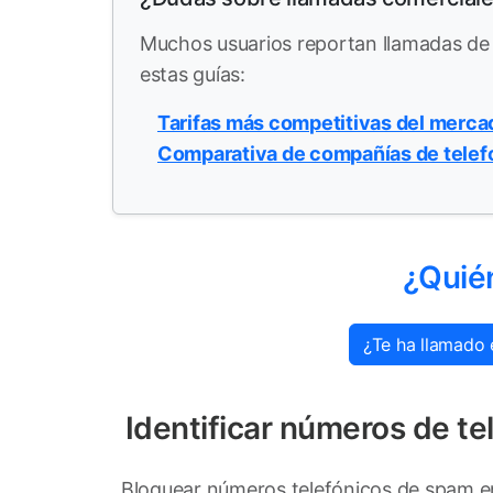
Muchos usuarios reportan llamadas 
estas guías:
Tarifas más competitivas del merca
Comparativa de compañías de telef
¿Quié
¿Te ha llamado 
Identificar números de 
Bloquear números telefónicos de spam en 