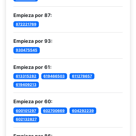
Empieza por 87:
872221769
Empieza por 93:
930475545
Empieza por 61:
613315282
619466503
611278657
619409213
Empieza por 60:
600101297
602700669
604292239
602132827