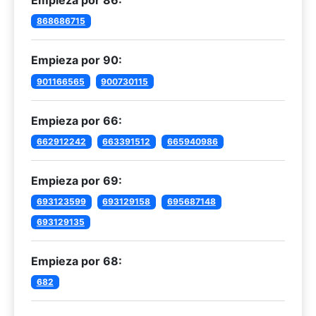
Empieza por 86:
868686715
Empieza por 90:
901166565
900730115
Empieza por 66:
662912242
663391512
665940986
Empieza por 69:
693123599
693129158
695687148
693129135
Empieza por 68:
682