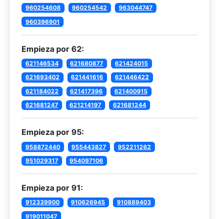
960254608
960254542
963044747
960396901
Empieza por 62:
621146534
621680877
621424015
621693402
621441616
621446422
621184022
621417396
621400915
621681247
621214197
621681244
Empieza por 95:
958872440
955443827
952211262
951029317
954097106
Empieza por 91:
912339900
910626945
910889403
919011047