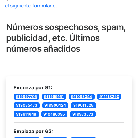
el siguiente formulario
.
Números sospechosos, spam,
publicidad, etc. Últimos
números añadidos
Empieza por 91:
919897706
911969161
911083344
911118290
919035473
919900424
919611528
919611648
910486395
919973573
Empieza por 62: