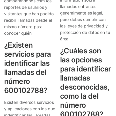
comparandonos.com los
llamadas entrantes
reportes de usuarios y
generalmente es legal,
visitantes que han podido
pero debes cumplir con
recibir llamadas desde el
las leyes de privacidad y
mismo número para
protección de datos en tu
conocer quién
área.
¿Existen
¿Cuáles son
servicios para
las opciones
identificar las
para identificar
llamadas del
llamadas
número
desconocidas,
600102788?
como la del
Existen diversos servicios
número
y aplicaciones con los que
600102788?
indentificar las llamadas