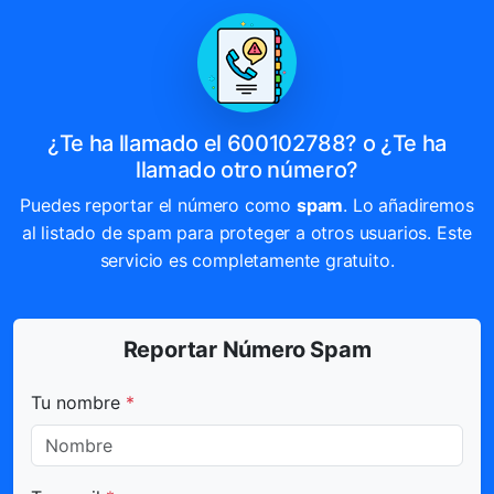
¿Te ha llamado el 600102788? o ¿Te ha
llamado otro número?
Puedes reportar el número como
spam
. Lo añadiremos
al listado de spam para proteger a otros usuarios. Este
servicio es completamente gratuito.
Reportar Número Spam
Todos los campos marcados con * son obligatorios.
Tu nombre
*