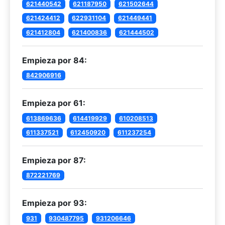
621440542
621187950
621502644
621424412
622931104
621449441
621412804
621400836
621444502
Empieza por 84:
842906916
Empieza por 61:
613869636
614419929
610208513
611337521
612450920
611237254
Empieza por 87:
872221769
Empieza por 93:
931
930487795
931206646