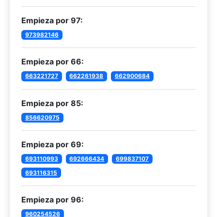
Empieza por 97:
973982146
Empieza por 66:
663221727
662261938
662900684
Empieza por 85:
856620975
Empieza por 69:
693110993
692666434
699837107
693116315
Empieza por 96:
960254526