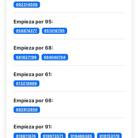
692314508
Empieza por 95:
958874377
951016795
Empieza por 68:
681827196
684040704
Empieza por 61:
613216989
Empieza por 66:
662912956
Empieza por 91:
919611674
919973571
919466385
919153178