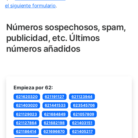
el siguiente formulario
.
Números sospechosos, spam,
publicidad, etc. Últimos
números añadidos
Empieza por 62:
621620320
621191127
621123944
621403020
621441533
623545706
621129023
621684849
621057809
621127864
621682198
621403151
621186414
621696670
621405217