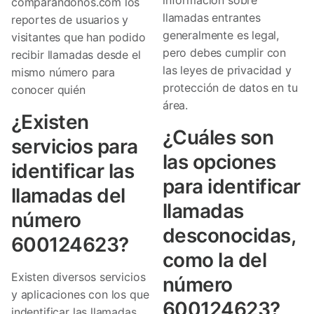
comparandonos.com los
llamadas entrantes
reportes de usuarios y
generalmente es legal,
visitantes que han podido
pero debes cumplir con
recibir llamadas desde el
las leyes de privacidad y
mismo número para
protección de datos en tu
conocer quién
área.
¿Existen
¿Cuáles son
servicios para
las opciones
identificar las
para identificar
llamadas del
llamadas
número
desconocidas,
600124623?
como la del
Existen diversos servicios
número
y aplicaciones con los que
600124623?
indentificar las llamadas