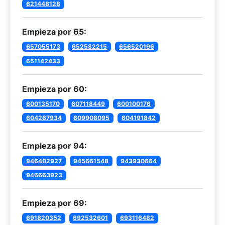
621448128
Empieza por 65:
657055173
652582215
656520196
651142433
Empieza por 60:
600135170
607118449
600100176
604267934
609908095
604191842
Empieza por 94:
946402927
945661548
943930664
946663923
Empieza por 69:
691820352
692532601
693116482