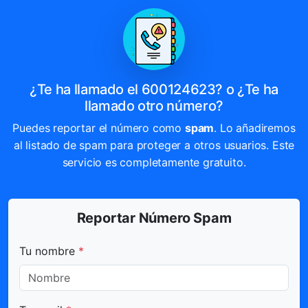
¿Te ha llamado el 600124623? o ¿Te ha
llamado otro número?
Puedes reportar el número como
spam
. Lo añadiremos
al listado de spam para proteger a otros usuarios. Este
servicio es completamente gratuito.
Reportar Número Spam
Todos los campos marcados con * son obligatorios.
Tu nombre
*