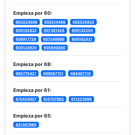
Empieza por 60:
603224048
602514466
603526833
600102832
607361428
600135204
609917728
607549989
600102431
600124930
605840840
Empieza por 68:
685775421
689687151
684467116
Empieza por 61:
615424027
615707962
611323996
Empieza por 65:
651467969