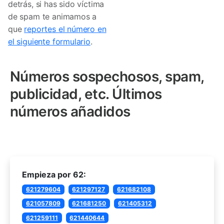
detrás, si has sido víctima
de spam te animamos a
que
reportes el número en
el siguiente formulario
.
Números sospechosos, spam,
publicidad, etc. Últimos
números añadidos
Empieza por 62:
621279604
621297127
621682108
621057809
621681250
621405312
621259111
621440644