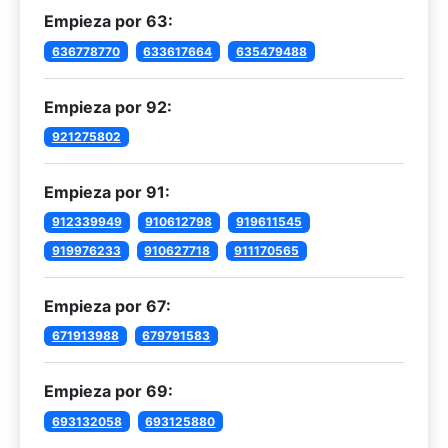
Empieza por 63:
636778770
633617664
635479488
Empieza por 92:
921275802
Empieza por 91:
912339949
910612798
919611545
919976233
910627718
911170565
Empieza por 67:
671913988
679791583
Empieza por 69:
693132058
693125880