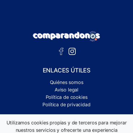
ENLACES ÚTILES
Quiénes somos
Aviso legal
Política de cookies
Política de privacidad
Comparador independiente de ofertas, servicios y guías
Utilizamos cookies propias y de terceros para mejorar
informativas.
nuestros servicios y ofrecerte una experiencia