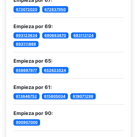
Empieza por 67:
673072020
672837950
Empieza por 69:
693123634
690683870
693112124
693111866
Empieza por 65:
656697977
652623524
Empieza por 61:
613646752
615805034
619071299
Empieza por 90:
900907000