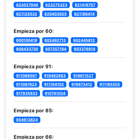
624527940
623275323
621416757
621125532
620403925
621186414
Empieza por 60:
600100419
602492713
602445812
608433730
607357194
603376914
Empieza por 91:
911089567
919462663
919611527
911087623
911104102
919973412
911165502
917935933
910791034
Empieza por 85:
854613824
Empieza por 66: