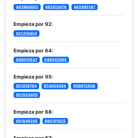
663960002
662912676
662995167
Empieza por 92:
921310454
Empieza por 64:
640010537
646542695
Empieza por 95:
951016794
954054394
958872608
951553400
Empieza por 68:
681649205
685101825