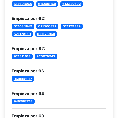
613608960
615688168
613329592
Empieza por 62:
621684849
621500872
621129339
621128091
621123964
Empieza por 92:
921311018
925679942
Empieza por 96:
960668012
Empieza por 94:
946988728
Empieza por 63: