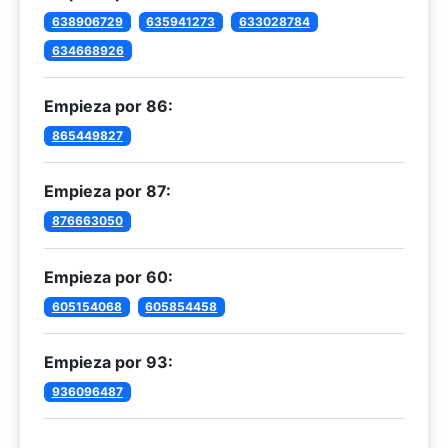
638906729
635941273
633028784
634668926
Empieza por 86:
865449827
Empieza por 87:
876663050
Empieza por 60:
605154068
605854458
Empieza por 93:
936096487