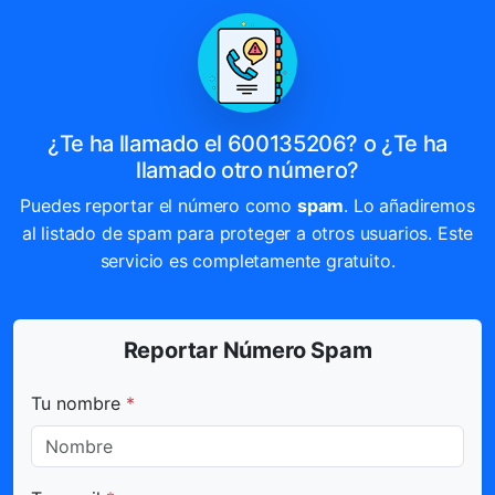
¿Te ha llamado el 600135206? o ¿Te ha
llamado otro número?
Puedes reportar el número como
spam
. Lo añadiremos
al listado de spam para proteger a otros usuarios. Este
servicio es completamente gratuito.
Reportar Número Spam
Todos los campos marcados con * son obligatorios.
Tu nombre
*