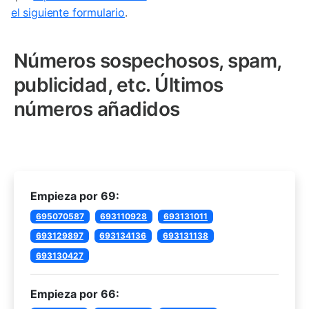
el siguiente formulario
.
Números sospechosos, spam,
publicidad, etc. Últimos
números añadidos
Empieza por 69:
695070587
693110928
693131011
693129897
693134136
693131138
693130427
Empieza por 66: