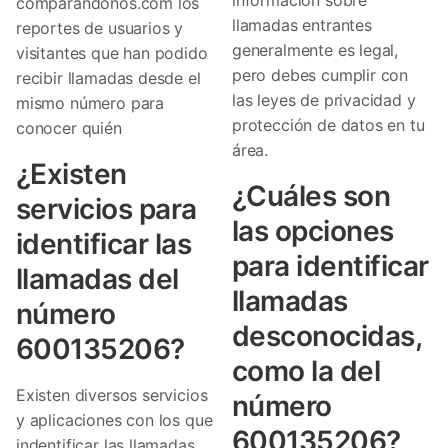
comparandonos.com los
llamadas entrantes
reportes de usuarios y
generalmente es legal,
visitantes que han podido
pero debes cumplir con
recibir llamadas desde el
las leyes de privacidad y
mismo número para
protección de datos en tu
conocer quién
área.
¿Existen
¿Cuáles son
servicios para
las opciones
identificar las
para identificar
llamadas del
llamadas
número
desconocidas,
600135206?
como la del
Existen diversos servicios
número
y aplicaciones con los que
600135206?
indentificar las llamadas