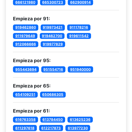
666121980
665300723
662900914
Empieza por 91:
919462860
919973421
911178216
911979649
919462700
919611542
912066666
919977829
Empieza por 95:
955443694
951554716
951940000
Empieza por 65:
654109251
650686305
Empieza por 61:
616763358
613784450
613625236
611297618
612217873
613977230