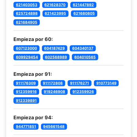
621403053
621628370
621447892
625724898
621423995
621680805
621684905
Empieza por 60:
607123000
604187429
604340137
609929454
602568989
604010565
Empieza por 91:
911176309
911172808
911176271
910773149
912359916
919246908
912359926
912339891
Empieza por 94:
944771851
945661548