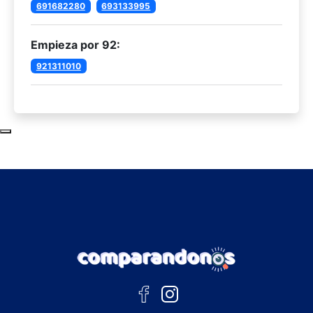
691682280
693133995
Empieza por 92:
921311010
Subir al principio de la página