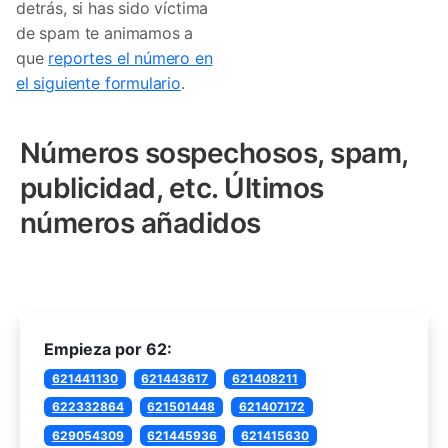
detrás, si has sido víctima
de spam te animamos a
que
reportes el número en
el siguiente formulario
.
Números sospechosos, spam,
publicidad, etc. Últimos
números añadidos
Empieza por 62:
621441130
621443617
621408211
622332864
621501448
621407172
629054309
621445936
621415630