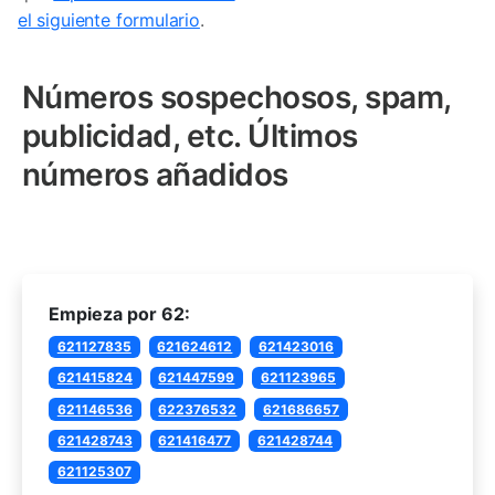
el siguiente formulario
.
Números sospechosos, spam,
publicidad, etc. Últimos
números añadidos
Empieza por 62:
621127835
621624612
621423016
621415824
621447599
621123965
621146536
622376532
621686657
621428743
621416477
621428744
621125307