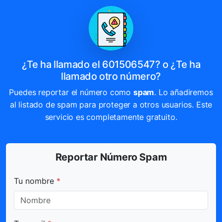
¿Te ha llamado el 601506547? o ¿Te ha
llamado otro número?
Puedes reportar el número como
spam
. Lo añadiremos
al listado de spam para proteger a otros usuarios. Este
servicio es completamente gratuito.
Reportar Número Spam
Todos los campos marcados con * son obligatorios.
Tu nombre
*