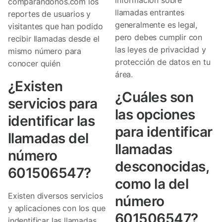
comparandonos.com los
llamadas entrantes
reportes de usuarios y
generalmente es legal,
visitantes que han podido
pero debes cumplir con
recibir llamadas desde el
las leyes de privacidad y
mismo número para
protección de datos en tu
conocer quién
área.
¿Existen
¿Cuáles son
servicios para
las opciones
identificar las
para identificar
llamadas del
llamadas
número
desconocidas,
601506547?
como la del
Existen diversos servicios
número
y aplicaciones con los que
601506547?
indentificar las llamadas