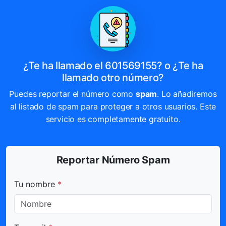
¿Te ha llamado el 601569155? o ¿Te ha
llamado otro número?
Puedes reportar el número como
spam
. Lo añadiremos
al listado de spam para proteger a otros usuarios. Este
servicio es completamente gratuito.
Reportar Número Spam
Todos los campos marcados con * son obligatorios.
Tu nombre
*