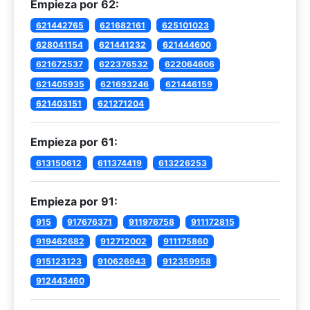
Empieza por 62:
621442765
621682161
625101023
628041154
621441232
621444600
621672537
622376532
622064606
621405935
621693246
621446159
621403151
621271204
Empieza por 61:
613150612
611374419
613226253
Empieza por 91:
915
917676371
911976758
911172815
919462682
912712002
911175860
915123123
910626943
912359958
912443460