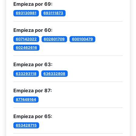
Empieza por 69:
693130981
693111873
Empieza por 60:
607142022
602601709
600100479
602462616
Empieza por 63:
633293118
636332808
Empieza por 87:
877449164
Empieza por 65:
653428715