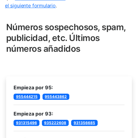
el siguiente formulario
.
Números sospechosos, spam,
publicidad, etc. Últimos
números añadidos
Empieza por 95:
955444215
955443862
Empieza por 93:
931315496
935222608
931356685