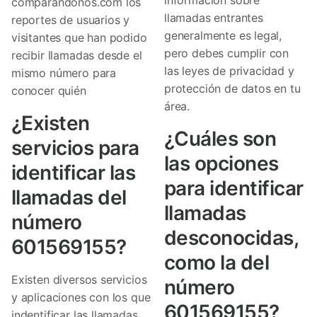
comparandonos.com los
llamadas entrantes
reportes de usuarios y
generalmente es legal,
visitantes que han podido
pero debes cumplir con
recibir llamadas desde el
las leyes de privacidad y
mismo número para
protección de datos en tu
conocer quién
área.
¿Existen
¿Cuáles son
servicios para
las opciones
identificar las
para identificar
llamadas del
llamadas
número
desconocidas,
601569155?
como la del
Existen diversos servicios
número
y aplicaciones con los que
601569155?
indentificar las llamadas