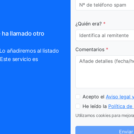
¿Quién era?
*
 ha llamado otro
Comentarios
*
 Lo añadiremos al listado
Este servicio es
Acepto el
Aviso legal 
He leído la
Política de
Utilizamos cookies para mejorar
Enviar