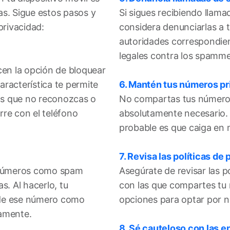
as. Sigue estos pasos y
Si sigues recibiendo llam
privacidad:
considera denunciarlas a t
autoridades correspondie
legales contra los spamme
cen la opción de bloquear
racterística te permite
6. Mantén tus números pr
os que no reconozcas o
No compartas tus números
re con el teléfono
absolutamente necesario.
probable es que caiga en
7. Revisa las políticas de 
r números como spam
Asegúrate de revisar las p
s. Al hacerlo, tu
con las que compartes tu
s de ese número como
opciones para optar por n
camente.
8. Sé cauteloso con las 