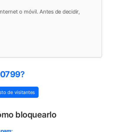
nternet o móvil. Antes de decidir,
40799
?
to de visitantes
ómo bloquearlo
spam: