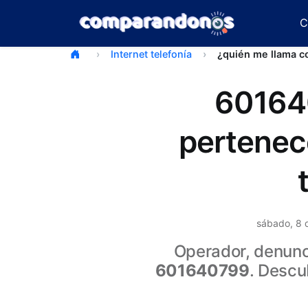
C
Internet telefonía
¿quién me llama 
60164
pertenec
sábado, 8 
Operador, denunci
601640799
. Descu