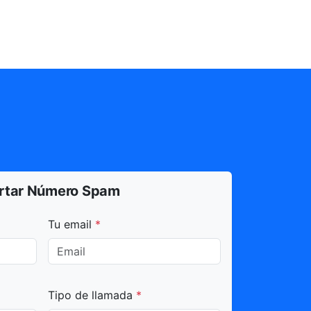
rtar Número Spam
dos con * son obligatorios.
Tu email
*
Tipo de llamada
*