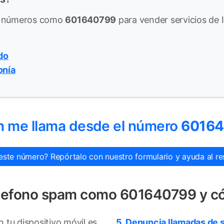
de números como
601640799
para vender servicios de I
do
onía
n me llama desde el número
6016
este número? Repórtalo con nuestro formulario y ayuda al res
telefono spam como 601640799 y c
tu dispositivo móvil es
5. Denuncia llamadas de 