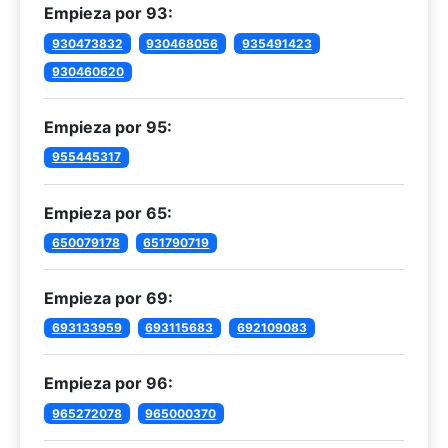
Empieza por 93:
930473832
930468056
935491423
930460620
Empieza por 95:
955445317
Empieza por 65:
650079178
651790719
Empieza por 69:
693133959
693115683
692109083
Empieza por 96:
965272078
965000370