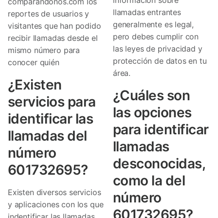
comparandonos.com los
llamadas entrantes
reportes de usuarios y
generalmente es legal,
visitantes que han podido
pero debes cumplir con
recibir llamadas desde el
las leyes de privacidad y
mismo número para
protección de datos en tu
conocer quién
área.
¿Existen
¿Cuáles son
servicios para
las opciones
identificar las
para identificar
llamadas del
llamadas
número
desconocidas,
601732695?
como la del
Existen diversos servicios
número
y aplicaciones con los que
601732695?
indentificar las llamadas