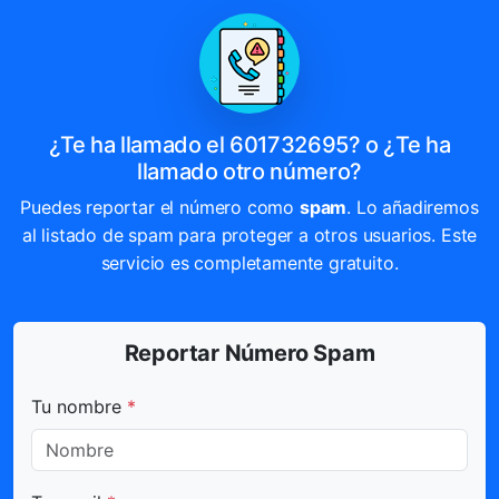
¿Te ha llamado el 601732695? o ¿Te ha
llamado otro número?
Puedes reportar el número como
spam
. Lo añadiremos
al listado de spam para proteger a otros usuarios. Este
servicio es completamente gratuito.
Reportar Número Spam
Todos los campos marcados con * son obligatorios.
Tu nombre
*