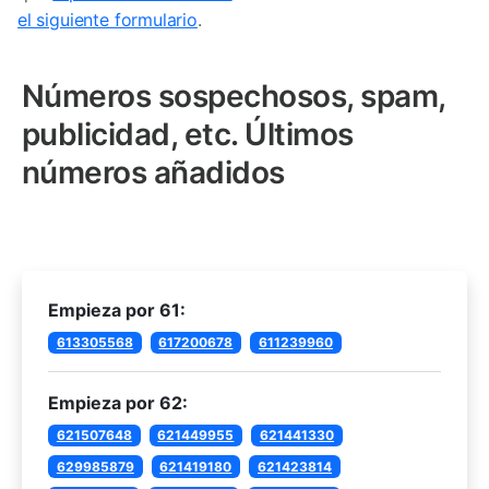
el siguiente formulario
.
Números sospechosos, spam,
publicidad, etc. Últimos
números añadidos
Empieza por 61:
613305568
617200678
611239960
Empieza por 62:
621507648
621449955
621441330
629985879
621419180
621423814