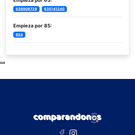
638906729
635141240
Empieza por 85:
854
Subir al principio de la página