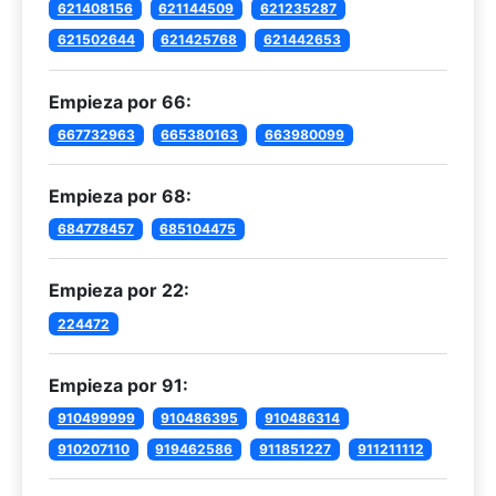
621408156
621144509
621235287
621502644
621425768
621442653
Empieza por 66:
667732963
665380163
663980099
Empieza por 68:
684778457
685104475
Empieza por 22:
224472
Empieza por 91:
910499999
910486395
910486314
910207110
919462586
911851227
911211112