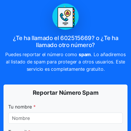
¿Te ha llamado el 602515669? o ¿Te ha
llamado otro número?
Puedes reportar el número como
spam
. Lo añadiremos
al listado de spam para proteger a otros usuarios. Este
servicio es completamente gratuito.
Reportar Número Spam
Todos los campos marcados con * son obligatorios.
Tu nombre
*