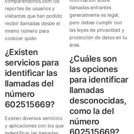
comparandonos.com los
llamadas entrantes
reportes de usuarios y
generalmente es legal,
visitantes que han podido
pero debes cumplir con
recibir llamadas desde el
las leyes de privacidad y
mismo número para
protección de datos en tu
conocer quién
área.
¿Existen
¿Cuáles son
servicios para
las opciones
identificar las
para identificar
llamadas del
llamadas
número
desconocidas,
602515669?
como la del
Existen diversos servicios
número
y aplicaciones con los que
602515669?
indentificar las llamadas