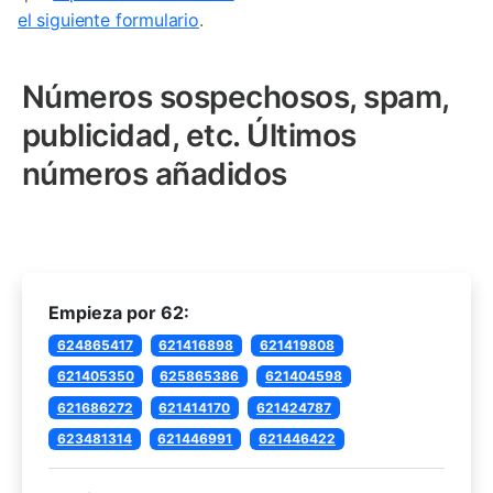
el siguiente formulario
.
Números sospechosos, spam,
publicidad, etc. Últimos
números añadidos
Empieza por 62:
624865417
621416898
621419808
621405350
625865386
621404598
621686272
621414170
621424787
623481314
621446991
621446422