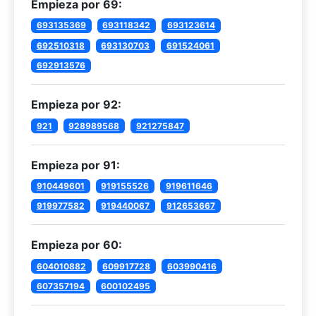
Empieza por 69:
693135369
693118342
693123614
692510318
693130703
691524061
692913576
Empieza por 92:
921
928989568
921275847
Empieza por 91:
910449601
919155526
919611646
919977582
919440067
912653667
Empieza por 60:
604010882
609917728
603990416
607357194
600102495