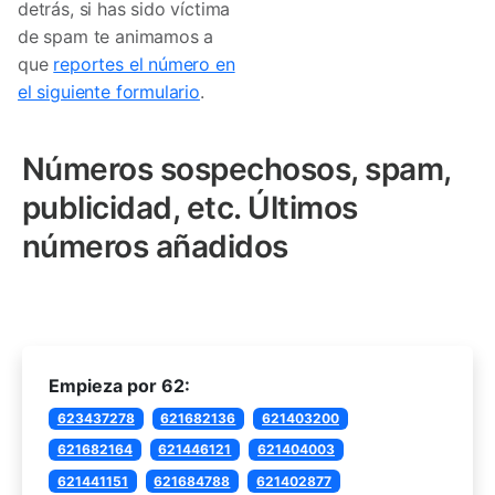
detrás, si has sido víctima
de spam te animamos a
que
reportes el número en
el siguiente formulario
.
Números sospechosos, spam,
publicidad, etc. Últimos
números añadidos
Empieza por 62:
623437278
621682136
621403200
621682164
621446121
621404003
621441151
621684788
621402877