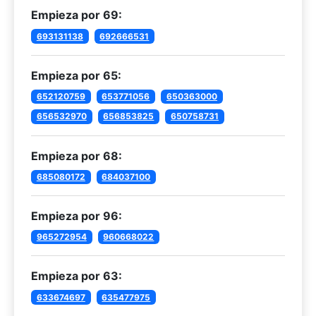
Empieza por 69:
693131138
692666531
Empieza por 65:
652120759
653771056
650363000
656532970
656853825
650758731
Empieza por 68:
685080172
684037100
Empieza por 96:
965272954
960668022
Empieza por 63:
633674697
635477975