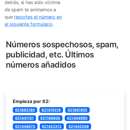
detrás, si has sido víctima
de spam te animamos a
que
reportes el número en
el siguiente formulario
.
Números sospechosos, spam,
publicidad, etc. Últimos
números añadidos
Empieza por 62:
621683180
621419318
621681905
621441151
621186600
621404990
621448673
621423312
621442508