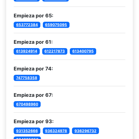
Empieza por 65:
653772384
659075095
Empieza por 61:
613924914
612217873
613400795
Empieza por 74:
747758358
Empieza por 67:
670498960
Empieza por 93:
931352666
936324978
936296732