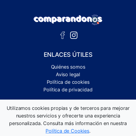
ENLACES ÚTILES
Quiénes somos
Aviso legal
Política de cookies
Política de privacidad
Comparador independiente de ofertas, servicios y guías
Utilizamos cookies propias y de terceros para mejorar
informativas.
nuestros servicios y ofrecerte una experiencia
©2026 Comparandonos. Todos los derechos reservados.
personalizada. Consulta más información en nuestra
Política de Cookies
.