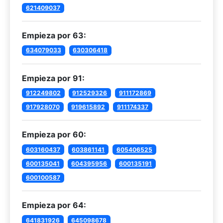
621409037
Empieza por 63:
634079033
630306418
Empieza por 91:
912249802
912529326
911172869
917928070
919615892
911174337
Empieza por 60:
603160437
603861141
605406525
600135041
604395956
600135191
600100587
Empieza por 64:
641831926
645098678