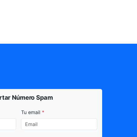
rtar Número Spam
dos con * son obligatorios.
Tu email
*