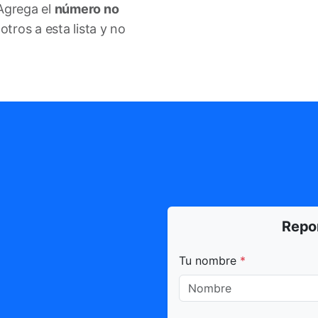
Agrega el
número no
ros a esta lista y no
Repo
Todos los campos marca
Tu nombre
*