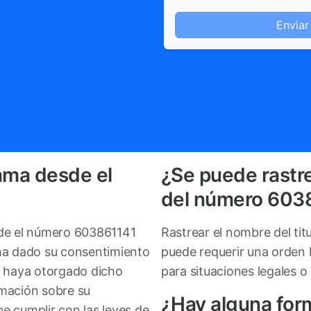
Enviar
ama desde el
¿Se puede rastre
del número 603
sde el número 603861141
Rastrear el nombre del ti
 ha dado su consentimiento
puede requerir una orden 
e haya otorgado dicho
para situaciones legales o
rmación sobre su
¿Hay alguna for
e cumplir con las leyes de