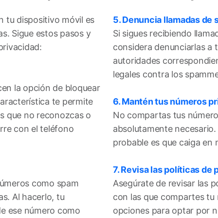
tu dispositivo móvil es
5. Denuncia llamadas de 
as. Sigue estos pasos y
Si sigues recibiendo llam
privacidad:
considera denunciarlas a t
autoridades correspondie
legales contra los spamme
cen la opción de bloquear
racterística te permite
6. Mantén tus números pr
os que no reconozcas o
No compartas tus números
re con el teléfono
absolutamente necesario.
probable es que caiga en
7. Revisa las políticas de 
r números como spam
Asegúrate de revisar las p
s. Al hacerlo, tu
con las que compartes tu
s de ese número como
opciones para optar por n