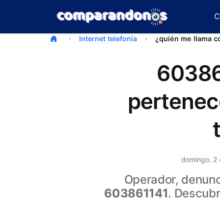
C
Internet telefonía
¿quién me llama 
60386
pertenec
domingo, 2
Operador, denunci
603861141
. Descubr