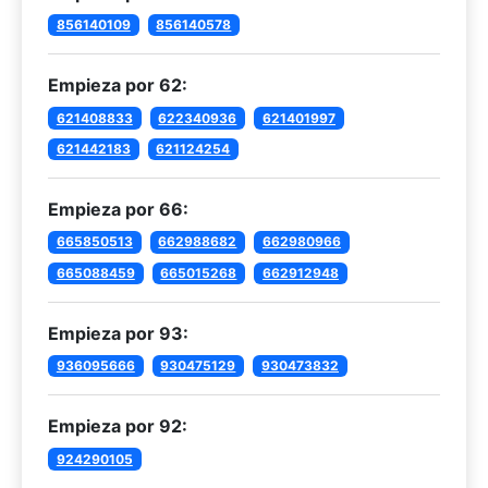
856140109
856140578
Empieza por 62:
621408833
622340936
621401997
621442183
621124254
Empieza por 66:
665850513
662988682
662980966
665088459
665015268
662912948
Empieza por 93:
936095666
930475129
930473832
Empieza por 92:
924290105