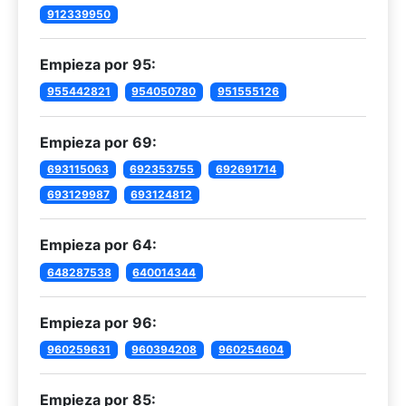
912339950
Empieza por 95:
955442821
954050780
951555126
Empieza por 69:
693115063
692353755
692691714
693129987
693124812
Empieza por 64:
648287538
640014344
Empieza por 96:
960259631
960394208
960254604
Empieza por 85: