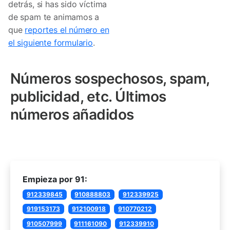
detrás, si has sido víctima
de spam te animamos a
que
reportes el número en
el siguiente formulario
.
Números sospechosos, spam,
publicidad, etc. Últimos
números añadidos
Empieza por 91:
912339845
910888803
912339925
919153173
912100918
910770212
910507999
911161090
912339910