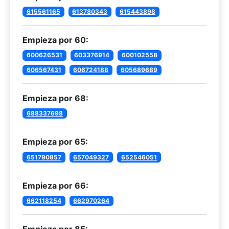
615561165
613780343
615443898
Empieza por 60:
600626531
603376914
600102558
606567431
606724188
605689689
Empieza por 68:
688337698
Empieza por 65:
651790857
657049327
652546051
Empieza por 66:
662118254
662970264