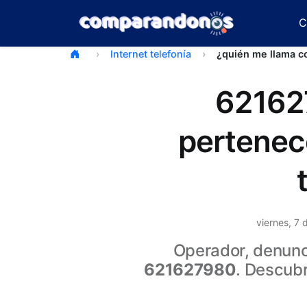
C
Internet telefonía
¿quién me llama 
62162
pertenec
viernes, 7
Operador, denunci
621627980
. Descub