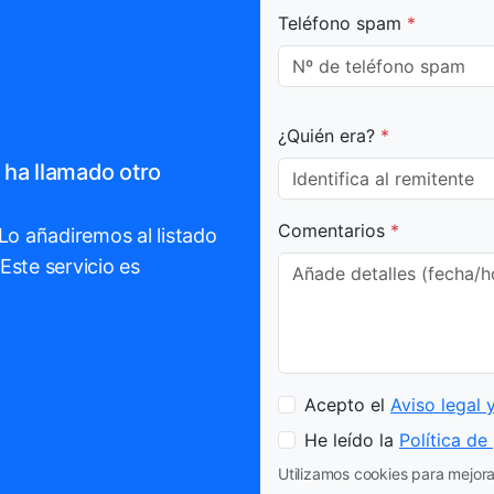
Teléfono spam
*
¿Quién era?
*
 ha llamado otro
Comentarios
*
 Lo añadiremos al listado
Este servicio es
Acepto el
Aviso legal 
He leído la
Política de
Utilizamos cookies para mejorar