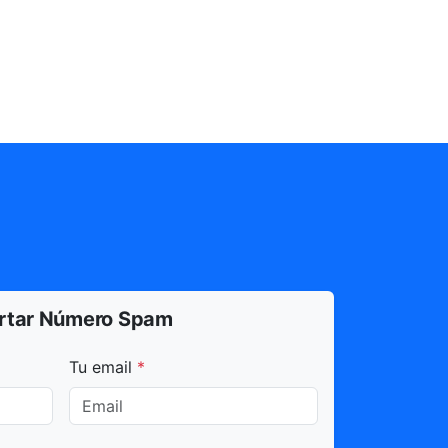
rtar Número Spam
dos con * son obligatorios.
Tu email
*