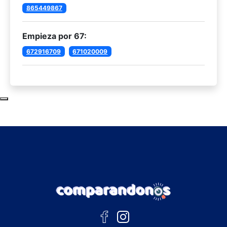
865449867
Empieza por 67:
672916709
671020009
Subir al principio de la página