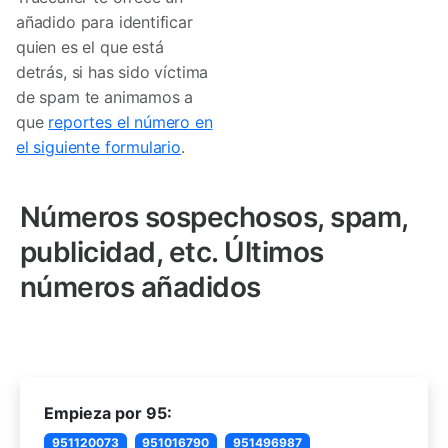
añadido para identificar
quien es el que está
detrás, si has sido víctima
de spam te animamos a
que
reportes el número en
el siguiente formulario
.
Números sospechosos, spam,
publicidad, etc. Últimos
números añadidos
Empieza por 95:
951120073
951016790
951496987