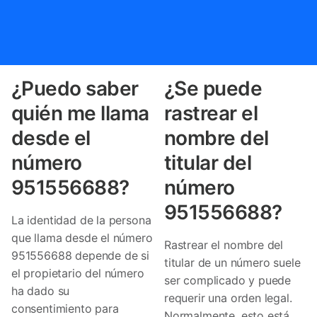
¿Puedo saber
¿Se puede
quién me llama
rastrear el
desde el
nombre del
número
titular del
951556688?
número
951556688?
La identidad de la persona
que llama desde el número
Rastrear el nombre del
951556688 depende de si
titular de un número suele
el propietario del número
ser complicado y puede
ha dado su
requerir una orden legal.
consentimiento para
Normalmente, esto está