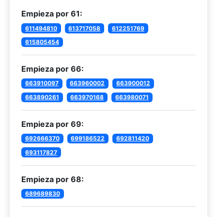
Empieza por 61:
611494810
613717058
612251769
615805454
Empieza por 66:
663910097
663960002
663900012
663890261
663970168
663980071
Empieza por 69:
692666370
699186522
692811420
693117827
Empieza por 68:
689689830