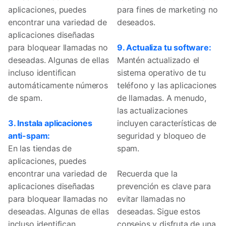
aplicaciones, puedes
para fines de marketing no
encontrar una variedad de
deseados.
aplicaciones diseñadas
para bloquear llamadas no
9. Actualiza tu software:
deseadas. Algunas de ellas
Mantén actualizado el
incluso identifican
sistema operativo de tu
automáticamente números
teléfono y las aplicaciones
de spam.
de llamadas. A menudo,
las actualizaciones
3. Instala aplicaciones
incluyen características de
anti-spam:
seguridad y bloqueo de
En las tiendas de
spam.
aplicaciones, puedes
encontrar una variedad de
Recuerda que la
aplicaciones diseñadas
prevención es clave para
para bloquear llamadas no
evitar llamadas no
deseadas. Algunas de ellas
deseadas. Sigue estos
incluso identifican
consejos y disfruta de una