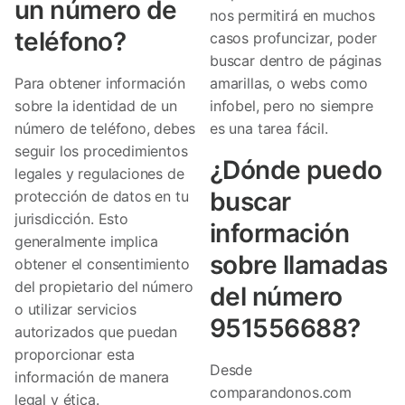
un número de
nos permitirá en muchos
teléfono?
casos profuncizar, poder
buscar dentro de páginas
Para obtener información
amarillas, o webs como
sobre la identidad de un
infobel, pero no siempre
número de teléfono, debes
es una tarea fácil.
seguir los procedimientos
¿Dónde puedo
legales y regulaciones de
buscar
protección de datos en tu
jurisdicción. Esto
información
generalmente implica
sobre llamadas
obtener el consentimiento
del propietario del número
del número
o utilizar servicios
951556688?
autorizados que puedan
proporcionar esta
Desde
información de manera
comparandonos.com
legal y ética.