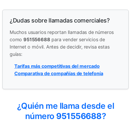
¿Dudas sobre llamadas comerciales?
Muchos usuarios reportan llamadas de números
como
951556688
para vender servicios de
Internet o móvil. Antes de decidir, revisa estas
guías:
Tarifas más competitivas del mercado
Comparativa de compañías de telefonía
¿Quién me llama desde el
número
951556688
?