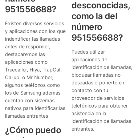
desconocidas,
951556688?
como la del
Existen diversos servicios
número
y aplicaciones con los que
951556688?
indentificar las llamadas
antes de responder,
Puedes utilizar
destacaremos las
aplicaciones de
aplicaciones como
identificación de llamadas,
Truecaller, Hiya, TrapCall,
bloquear llamadas no
Callup, o Mr Number,
deseadas o ponerte en
algunos teléfonos como
contacto con tu
los de Samsung además
proveedor de servicios
cuentan con sistemas
telefónicos para obtener
nativos para identificar las
asistencia en la
llamadas entrantes
identificación de llamadas
¿Cómo puedo
entrantes.