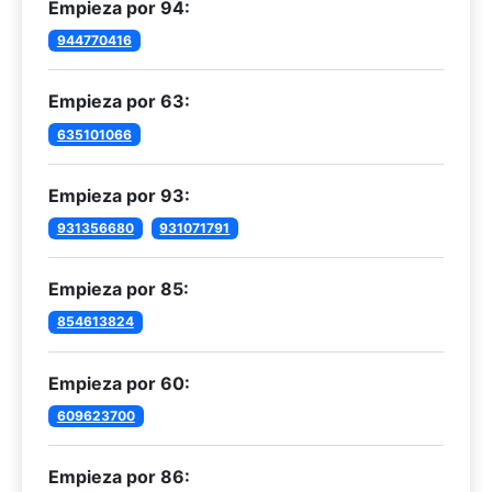
Empieza por 94:
944770416
Empieza por 63:
635101066
Empieza por 93:
931356680
931071791
Empieza por 85:
854613824
Empieza por 60:
609623700
Empieza por 86: