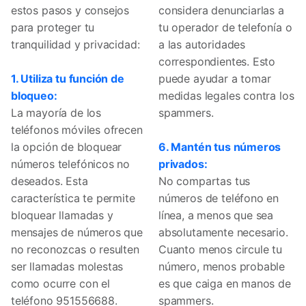
estos pasos y consejos
considera denunciarlas a
para proteger tu
tu operador de telefonía o
tranquilidad y privacidad:
a las autoridades
correspondientes. Esto
1. Utiliza tu función de
puede ayudar a tomar
bloqueo:
medidas legales contra los
La mayoría de los
spammers.
teléfonos móviles ofrecen
la opción de bloquear
6. Mantén tus números
números telefónicos no
privados:
deseados. Esta
No compartas tus
característica te permite
números de teléfono en
bloquear llamadas y
línea, a menos que sea
mensajes de números que
absolutamente necesario.
no reconozcas o resulten
Cuanto menos circule tu
ser llamadas molestas
número, menos probable
como ocurre con el
es que caiga en manos de
teléfono 951556688.
spammers.