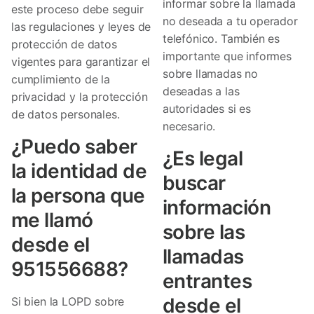
informar sobre la llamada
este proceso debe seguir
no deseada a tu operador
las regulaciones y leyes de
telefónico. También es
protección de datos
importante que informes
vigentes para garantizar el
sobre llamadas no
cumplimiento de la
deseadas a las
privacidad y la protección
autoridades si es
de datos personales.
necesario.
¿Puedo saber
¿Es legal
la identidad de
buscar
la persona que
información
me llamó
sobre las
desde el
llamadas
951556688?
entrantes
desde el
Si bien la LOPD sobre