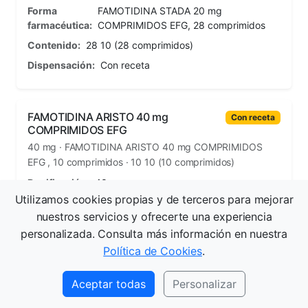
Forma
FAMOTIDINA STADA 20 mg
farmacéutica:
COMPRIMIDOS EFG, 28 comprimidos
Contenido:
28 10 (28 comprimidos)
Dispensación:
Con receta
FAMOTIDINA ARISTO 40 mg
Con receta
COMPRIMIDOS EFG
40 mg · FAMOTIDINA ARISTO 40 mg COMPRIMIDOS
EFG , 10 comprimidos · 10 10 (10 comprimidos)
Dosificación:
40 mg
Utilizamos cookies propias y de terceros para mejorar
Forma
FAMOTIDINA ARISTO 40 mg
nuestros servicios y ofrecerte una experiencia
farmacéutica:
COMPRIMIDOS EFG , 10 comprimidos
personalizada. Consulta más información en nuestra
Contenido:
10 10 (10 comprimidos)
Política de Cookies
.
Dispensación:
Con receta
Aceptar todas
Personalizar