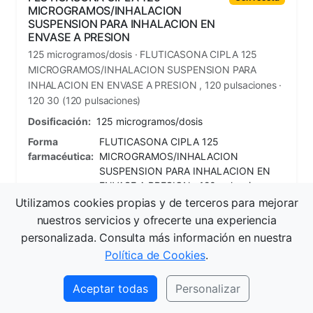
MICROGRAMOS/INHALACION
SUSPENSION PARA INHALACION EN
ENVASE A PRESION
125 microgramos/dosis · FLUTICASONA CIPLA 125
MICROGRAMOS/INHALACION SUSPENSION PARA
INHALACION EN ENVASE A PRESION , 120 pulsaciones ·
120 30 (120 pulsaciones)
Dosificación:
125 microgramos/dosis
Forma
FLUTICASONA CIPLA 125
farmacéutica:
MICROGRAMOS/INHALACION
SUSPENSION PARA INHALACION EN
ENVASE A PRESION , 120 pulsaciones
Utilizamos cookies propias y de terceros para mejorar
Contenido:
120 30 (120 pulsaciones)
nuestros servicios y ofrecerte una experiencia
Dispensación:
Con receta
personalizada. Consulta más información en nuestra
Política de Cookies
.
FLUTICASONA ALDO-UNION 1
Con receta
Aceptar todas
Personalizar
MG/ML SUSPENSION PARA
INHALACION POR NEBULIZADOR