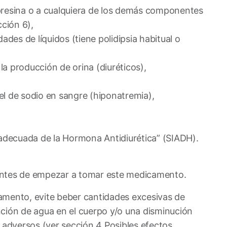
mopresina o a cualquiera de los demás componentes
ción 6),
des de líquidos (tiene polidipsia habitual o
 producción de orina (diuréticos),
vel de sodio en sangre (hiponatremia),
adecuada de la Hormona Antidiurética” (SIADH).
antes de empezar a tomar este medicamento.
amento, evite beber cantidades excesivas de
ción de agua en el cuerpo y/o una disminución
s adversos (ver sección 4 Posibles efectos