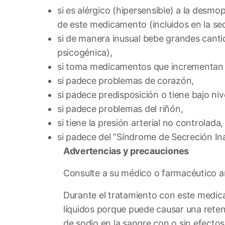
si es alérgico (hipersensible) a la des
de este medicamento (incluidos en la sec
si de manera inusual bebe grandes cantida
psicogénica),
si toma medicamentos que incrementan la
si padece problemas de corazón,
si padece predisposición o tiene bajo ni
si padece problemas del riñón,
si tiene la presión arterial no controlada,
si padece del “Síndrome de Secreción In
Advertencias y precauciones
Consulte a su médico o farmacéutico 
Durante el tratamiento con este medic
líquidos porque puede causar una reten
de sodio en la sangre con o sin efecto