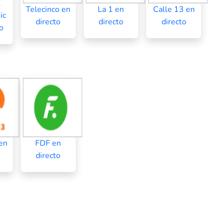
l
Telecinco en
La 1 en
Calle 13 en
ic
directo
directo
directo
o
en
FDF en
directo