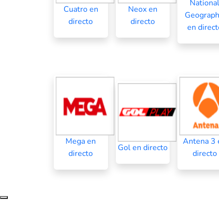
Nationa
Cuatro en
Neox en
Geograph
directo
directo
en direct
Mega en
Antena 3 
Gol en directo
directo
directo
Subir al principio de la página