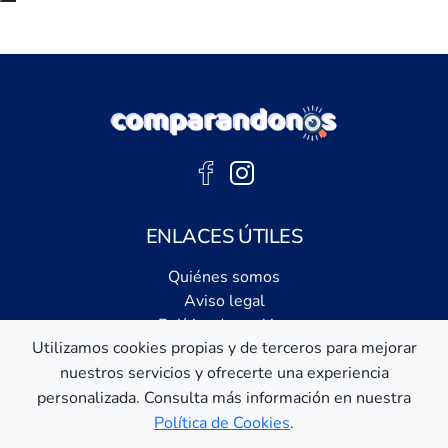
Subir al principio de la página
ENLACES ÚTILES
Quiénes somos
Aviso legal
Política de cookies
Utilizamos cookies propias y de terceros para mejorar
Política de privacidad
nuestros servicios y ofrecerte una experiencia
Comparador independiente de ofertas, servicios y guías
personalizada. Consulta más información en nuestra
informativas.
Política de Cookies
.