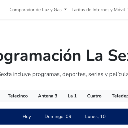
Comparador de Luz y Gas
Tarifas de Internet y Móvil
ogramación La Se
exta incluye programas, deportes, series y película
Telecinco
Antena 3
La 1
Cuatro
Telede
Hoy
Domingo, 09
Lunes, 10