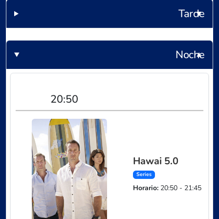
Tarde
Noche
2026-08-06T20:50:00Z
2026-08-06T21:45:00Z
20:50
Hawai 5.0
Series
Horario:
20:50 - 21:45