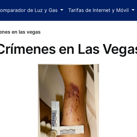
omparador de Luz y Gas
Tarifas de Internet y Móvil
enes en las vegas
Crímenes en Las Vega