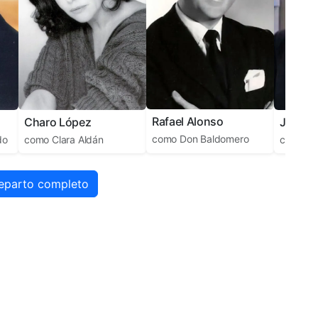
Rafael Alonso
José Ma
Charo López
como
Don Baldomero
como
Do
do
como
Clara Aldán
reparto completo