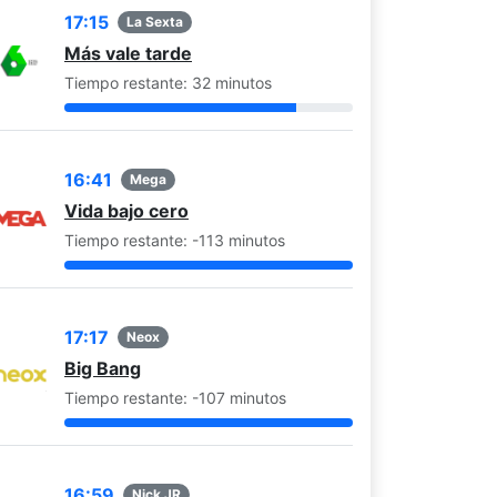
17:15
La Sexta
Más vale tarde
Tiempo restante: 32 minutos
16:41
Mega
Vida bajo cero
Tiempo restante: -113 minutos
17:17
Neox
Big Bang
Tiempo restante: -107 minutos
Escena 5 de Roswell
Escena 6 de Roswell
16:59
Nick JR