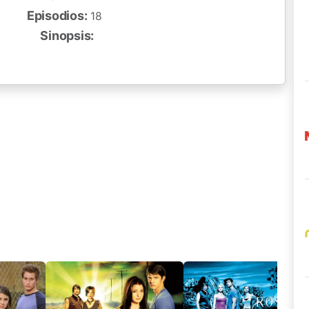
Episodios:
18
Sinopsis:
ell
Escena 3 de Roswell
Escena 4 de Roswell