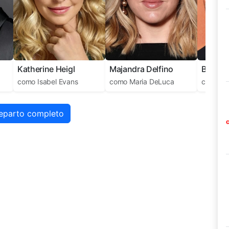
Majandra Delfino
Brenda
Katherine Heigl
como
Maria DeLuca
como
Mi
como
Isabel Evans
reparto completo