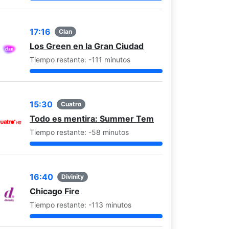
17:16
Clan
Los Green en la Gran Ciudad
Tiempo restante: -111 minutos
n Fehr
Colin Hanks
chael Guerin
como
Alex Whitman
15:30
Cuatro
Todo es mentira: Summer Tem
Tiempo restante: -58 minutos
16:40
Divinity
Chicago Fire
Tiempo restante: -113 minutos