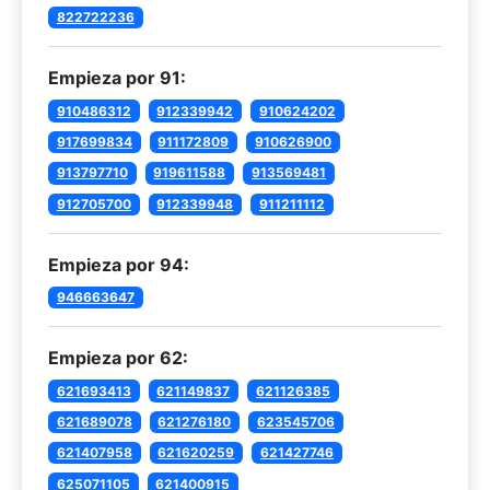
822722236
Empieza por 91:
910486312
912339942
910624202
917699834
911172809
910626900
913797710
919611588
913569481
912705700
912339948
911211112
Empieza por 94:
946663647
Empieza por 62:
621693413
621149837
621126385
621689078
621276180
623545706
621407958
621620259
621427746
625071105
621400915