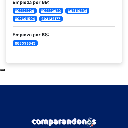
Empieza por 69:
693121229
693133982
693116384
692661504
693136177
Empieza por 68:
688359343
Subir al principio de la página