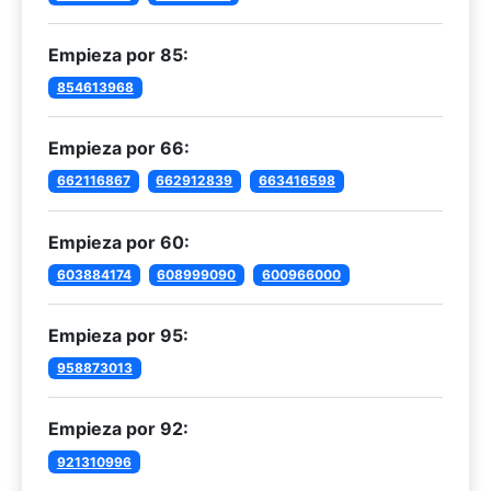
Empieza por 85:
854613968
Empieza por 66:
662116867
662912839
663416598
Empieza por 60:
603884174
608999090
600966000
Empieza por 95:
958873013
Empieza por 92:
921310996