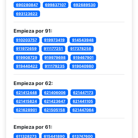
690280847
699837107
692689530
693123622
Empieza por 91:
910203757
919973419
914543948
911972659
911177251
917378258
919908729
919979698
919467901
919440422
911179235
919040980
Empieza por 62:
621412448
621406006
621447173
621415824
621423647
621441105
621628901
621505158
621447064
Empieza por 61:
611328273
615441890
613747600