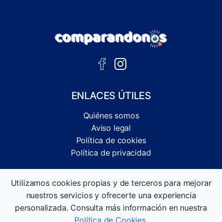
ENLACES ÚTILES
Quiénes somos
Aviso legal
Política de cookies
Política de privacidad
Comparador independiente de ofertas, servicios y guías
Utilizamos cookies propias y de terceros para mejorar
informativas.
nuestros servicios y ofrecerte una experiencia
©2026 Comparandonos. Todos los derechos reservados.
personalizada. Consulta más información en nuestra
Política de Cookies
.