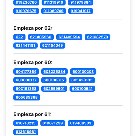
919236760
911319916
911979884
919979675
911089749
919041917
Empieza por 62:
622
621405966
621409594
621682579
621441151
621154049
Empieza por 60:
604177364
603225884
600100203
603000177
600100815
605428135
603191358
602559501
600100541
605685368
Empieza por 61:
616710215
619071299
619466503
613618961