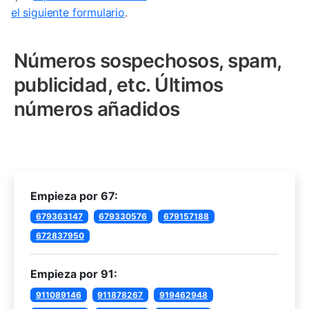
el siguiente formulario
.
Números sospechosos, spam,
publicidad, etc. Últimos
números añadidos
Empieza por 67:
679363147
679330576
679157188
672837950
Empieza por 91:
911089146
911878267
919462948