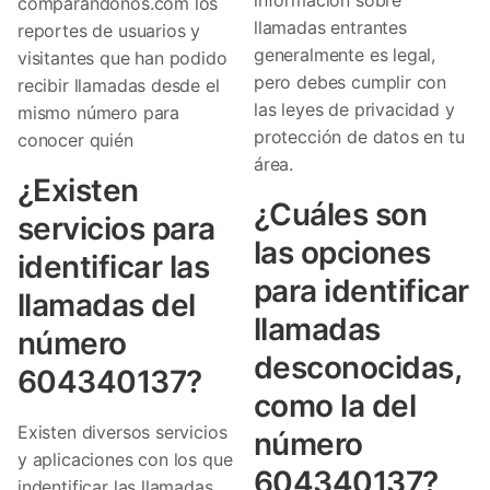
comparandonos.com los
llamadas entrantes
reportes de usuarios y
generalmente es legal,
visitantes que han podido
pero debes cumplir con
recibir llamadas desde el
las leyes de privacidad y
mismo número para
protección de datos en tu
conocer quién
área.
¿Existen
¿Cuáles son
servicios para
las opciones
identificar las
para identificar
llamadas del
llamadas
número
desconocidas,
604340137?
como la del
Existen diversos servicios
número
y aplicaciones con los que
604340137?
indentificar las llamadas