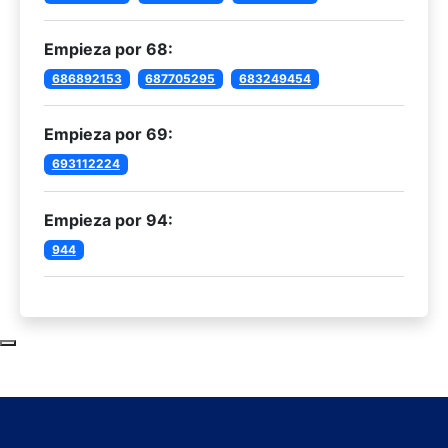
Empieza por 68:
686892153
687705295
683249454
Empieza por 69:
693112224
Empieza por 94:
944
Subir al principio de la página