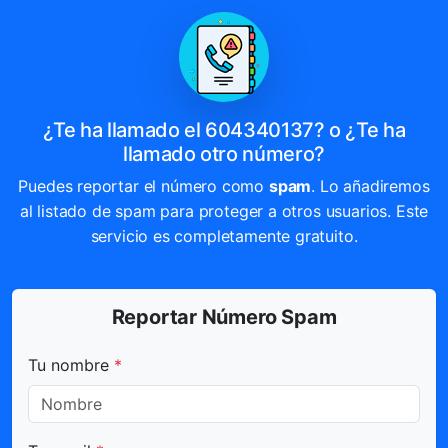
¿Te ha llamado el 604340137? o ¿Te ha
llamado otro número?
Puedes reportar el número como
spam
. Lo añadiremos
al listado de spam para proteger a otros usuarios. Este
servicio es completamente gratuito.
Reportar Número Spam
Todos los campos marcados con * son obligatorios.
Tu nombre
*