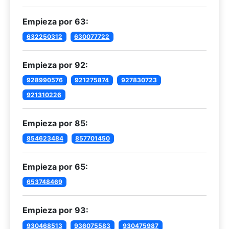
Empieza por 63:
632250312
630077722
Empieza por 92:
928990576
921275874
927830723
921310226
Empieza por 85:
854623484
857701450
Empieza por 65:
653748469
Empieza por 93:
930468513
936075583
930475987