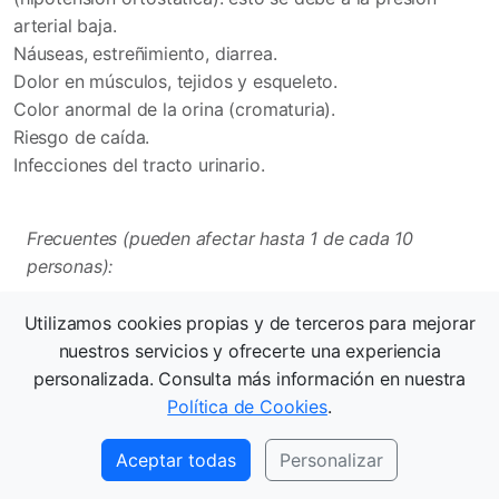
arterial baja.
Náuseas, estreñimiento, diarrea.
Dolor en músculos, tejidos y esqueleto.
Color anormal de la orina (cromaturia).
Riesgo de caída.
Infecciones del tracto urinario.
Frecuentes (pueden afectar hasta 1 de cada 10
personas):
Anemia.
Utilizamos cookies propias y de terceros para mejorar
Altos niveles de aminoácidos (por ejemplo,
nuestros servicios y ofrecerte una experiencia
homocisteína) en sangre, deficiencia de vitamina B6 y
personalizada. Consulta más información en nuestra
B12.
Política de Cookies
.
Pérdida de apetito, aumento de peso.
Pesadillas, malestar, inquietud, confusión, alucinaciones,
Aceptar todas
Personalizar
trastornos psicóticos.