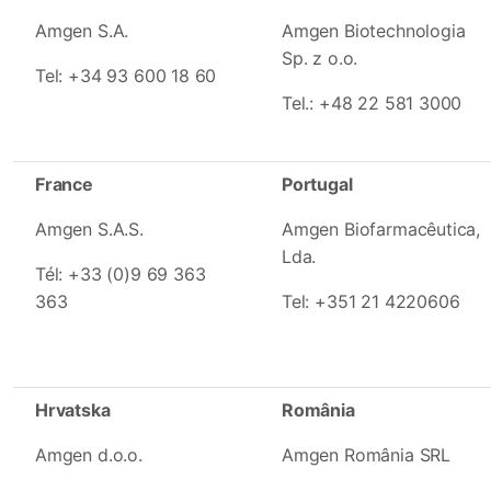
Amgen S.A.
Amgen Biotechnologia
Sp. z o.o.
Tel: +34 93 600 18 60
Tel.: +48 22 581 3000
France
P
ortugal
Amgen S.A.S.
Amgen Biofarmacêutica,
Lda.
Tél: +33 (0)9 69 363
363
Tel: +351 21 4220606
Hrvatska
România
Amgen d.o.o.
Amgen România SRL