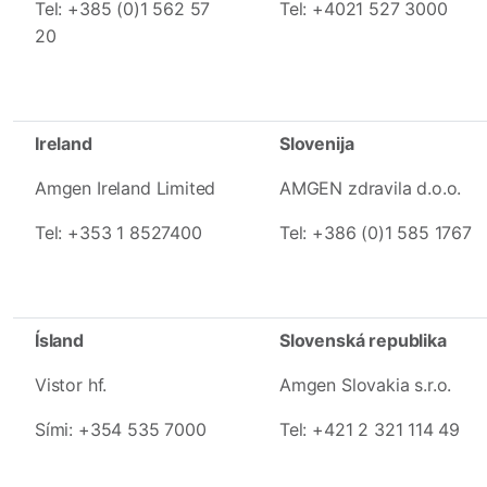
Tel: +385 (0)1 562 57
Tel: +4021 527 3000
20
Ireland
Slovenija
Amgen Ireland Limited
AMGEN zdravila d.o.o.
Tel: +353 1 8527400
Tel: +386 (0)1 585 1767
Ísland
Slovenská republika
Vistor hf.
Amgen Slovakia s.r.o.
Sími: +354 535 7000
Tel: +421 2 321 114 49