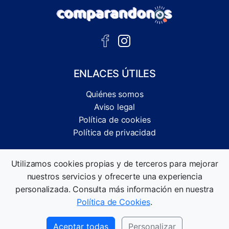
ENLACES ÚTILES
Quiénes somos
Aviso legal
Política de cookies
Política de privacidad
Comparador independiente de ofertas, servicios y guías
Utilizamos cookies propias y de terceros para mejorar
informativas.
nuestros servicios y ofrecerte una experiencia
©2026 Comparandonos. Todos los derechos reservados.
personalizada. Consulta más información en nuestra
Política de Cookies
.
Aceptar todas
Personalizar