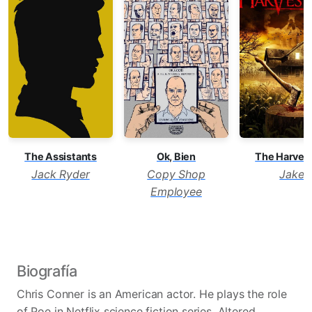
The Assistants
Ok, Bien
The Harves
Jack Ryder
Copy Shop
Jake
Employee
Biografía
Chris Conner is an American actor. He plays the role
of Poe in Netflix science fiction series, Altered