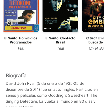
El Santo: Homicidios
El Santo: Contacto
City of Embe
Programados
Brasil
busca de la
Teal
Teal
Chief Buil
Biografía
David John Ryall (5 de enero de 1935-25 de
diciembre de 2014) fue un actor inglés. Participó en
series y películas como Goodnight Sweetheart, The
Singing Detective, La vuelta al mundo en 80 días y