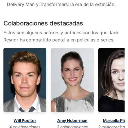
Delivery Man y Transformers: la era de la extinción.
Colaboraciones destacadas
Estos son algunos actores y actrices con los que Jack
Reynor ha compartido pantalla en películas o series.
Will Poulter
Amy Huberman
Marcella Plu
4 colaboraciones
3 colaboraciones
2 colaboracione