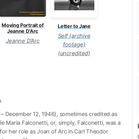
Moving Portrait of
Letter to Jane
Jeanne D’Arc
Self (archive
Jeanne D’Arc
footage)
(uncredited)
a.
2 – December 12, 1946), sometimes credited as
e Maria Falconetti, or, simply, Falconetti, was a
for her role as Joan of Arc in Carl Theodor