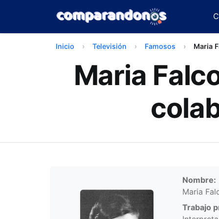
C
Inicio
Televisión
Famosos
Maria F
Maria Falco
cola
Infor
Nombre:
Maria Fal
Trabajo pr