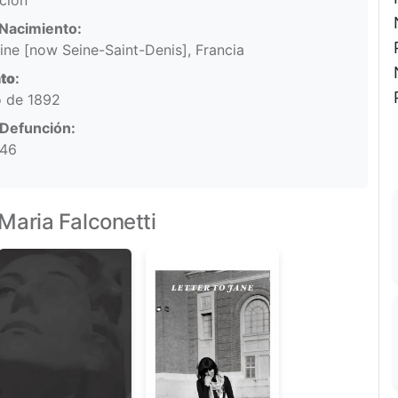
ación
Nacimiento:
eine [now Seine-Saint-Denis], Francia
to
:
o de 1892
 Defunción:
946
Maria Falconetti