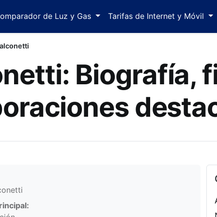
omparador de Luz y Gas
Tarifas de Internet y Móvil
alconetti
netti: Biografía, f
boraciones desta
mación personal
conetti
incipal: