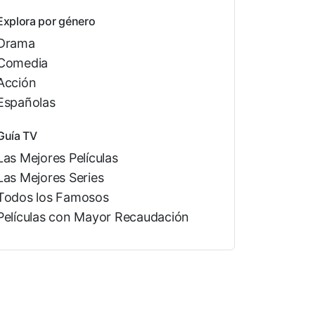
Explora por género
nd
Jane Fonda
Moshe Dayan
Orson
Drama
es
1 colaboraciones
1 colaboraciones
1 cola
Comedia
juntos
juntos
j
Acción
Españolas
Guía TV
Las Mejores Películas
Las Mejores Series
Todos los Famosos
Películas con Mayor Recaudación