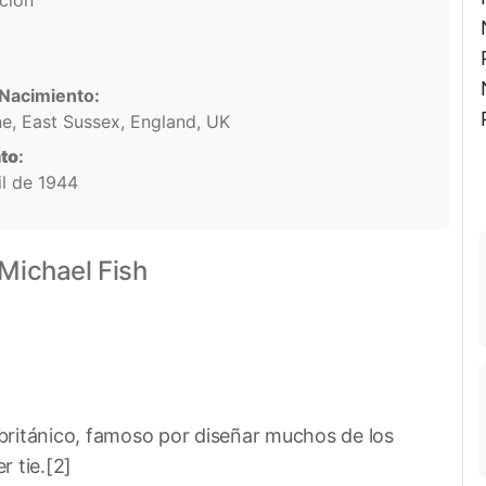
ación
Nacimiento:
e, East Sussex, England, UK
to
:
il de 1944
Michael Fish
británico, famoso por diseñar muchos de los
 tie.[2]​