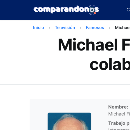
C
Inicio
Televisión
Famosos
Michael
Michael Fi
cola
Infor
Nombre:
Michael F
Trabajo pr