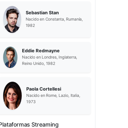
Sebastian Stan
Nacido en Constanta, Rumanía,
1982
Eddie Redmayne
Nacido en Londres, Inglaterra,
Reino Unido, 1982
Paola Cortellesi
Nacido en Rome, Lazio, Italia,
1973
Ivor Roberts
Keith Smith
Douglas
es
1 colaboraciones
1 colaboraciones
1 cola
Plataformas Streaming
juntos
juntos
j