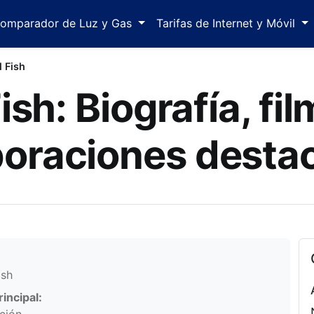
omparador de Luz y Gas
Tarifas de Internet y Móvil
 Fish
sh: Biografía, fi
boraciones desta
mación personal
ish
incipal: