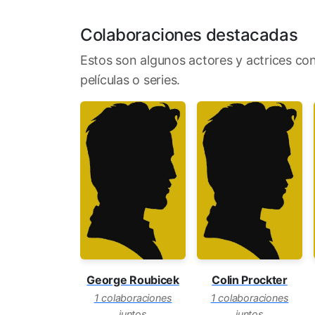
Colaboraciones destacadas
Estos son algunos actores y actrices co
películas o series.
George Roubicek
Colin Prockter
1 colaboraciones
1 colaboraciones
juntos
juntos