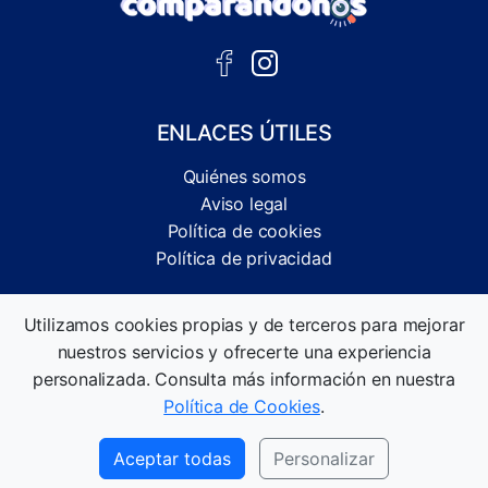
ENLACES ÚTILES
Quiénes somos
Aviso legal
Política de cookies
Política de privacidad
Comparador independiente de ofertas, servicios y guías
Utilizamos cookies propias y de terceros para mejorar
informativas.
nuestros servicios y ofrecerte una experiencia
©2026 Comparandonos. Todos los derechos reservados.
personalizada. Consulta más información en nuestra
Política de Cookies
.
Aceptar todas
Personalizar