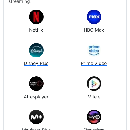
streaming.
Netflix
HBO Max
Disney Plus
Prime Video
Atresplayer
Mitele
Movistar Plus
Showtime