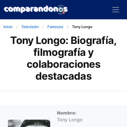
Inicio
Televisión
Famosos
Tony Longo
Tony Longo: Biografía,
filmografía y
colaboraciones
destacadas
Información personal
Nombre:
Tony Longo