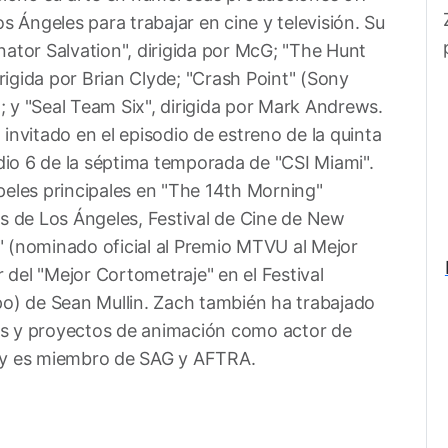
Ángeles para trabajar en cine y televisión. Su
nator Salvation", dirigida por McG; "The Hunt
igida por Brian Clyde; "Crash Point" (Sony
 y "Seal Team Six", dirigida por Mark Andrews.
invitado en el episodio de estreno de la quinta
io 6 de la séptima temporada de "CSI Miami".
peles principales en "The 14th Morning"
es de Los Ángeles, Festival de Cine de New
" (nominado oficial al Premio MTVU al Mejor
del "Mejor Cortometraje" en el Festival
po) de Sean Mullin. Zach también ha trabajado
os y proyectos de animación como actor de
s y es miembro de SAG y AFTRA.