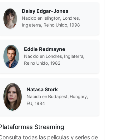
Daisy Edgar-Jones
Nacido en Islington, Londres,
Inglaterra, Reino Unido, 1998
vil
SEAL Team VI
El rey de Escocia
Friende
Eddie Redmayne
Chief Petty
Brandubh
J
Nacido en Londres, Inglaterra,
Reino Unido, 1982
Officer Roberts
Natasa Stork
Nacido en Budapest, Hungary,
EU, 1984
Plataformas Streaming
Consulta todas las películas y series de