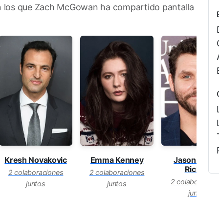
on los que Zach McGowan ha compartido pantalla
Emma Kenney
Jason Jame
Kresh Novakovic
Richter
2 colaboraciones
2 colaboraciones
2 colaboracion
juntos
juntos
juntos