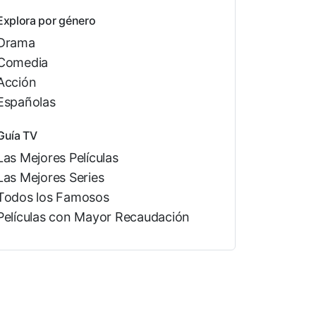
Explora por género
Drama
Comedia
Acción
Españolas
Guía TV
Las Mejores Películas
Las Mejores Series
Todos los Famosos
Películas con Mayor Recaudación
s
Robert Clohessy
Diarmaid Murtagh
Rutge
2 colaboraciones
2 colaboraciones
2 colab
es
juntos
juntos
j