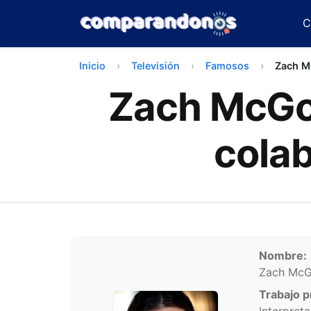
C
Inicio
Televisión
Famosos
Zach 
Zach McGow
cola
Infor
Nombre:
Zach Mc
Trabajo pr