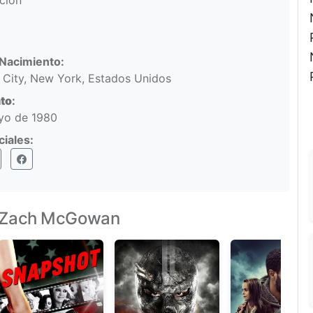
ación
Nacimiento:
City, New York, Estados Unidos
to
:
yo de 1980
iales:
er)
nstagram
Facebook
e Zach McGowan