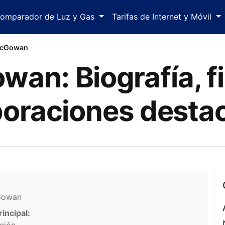
omparador de Luz y Gas
Tarifas de Internet y Móvil
McGowan
an: Biografía, fi
boraciones desta
mación personal
Gowan
incipal: