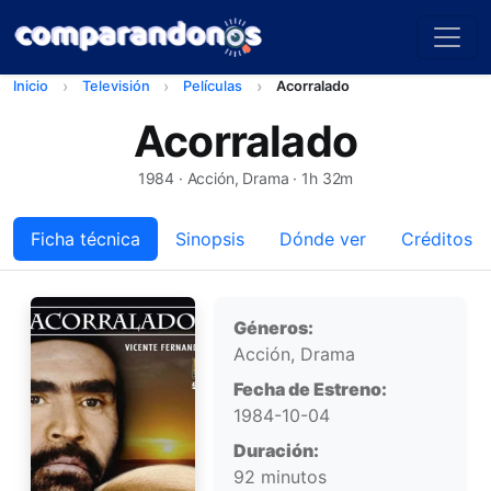
Inicio
Televisión
Películas
Acorralado
Acorralado
1984
· Acción, Drama · 1h 32m
Ficha técnica
Sinopsis
Dónde ver
Créditos
Ficha técnica
Géneros:
Acción, Drama
Fecha de Estreno:
1984-10-04
Duración:
92 minutos