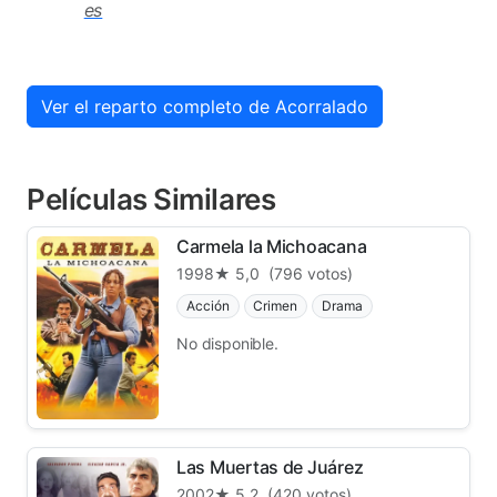
es
Ver el reparto completo de Acorralado
Películas Similares
Carmela la Michoacana
1998
★ 5,0
(796 votos)
Acción
Crimen
Drama
No disponible.
Las Muertas de Juárez
2002
★ 5,2
(420 votos)