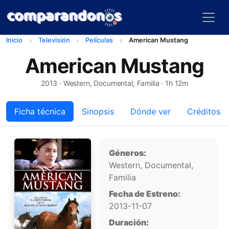
Inicio
Televisión
Películas
American Mustang
American Mustang
2013
· Western, Documental, Familia · 1h 12m
Ficha técnica
Sinopsis
Dónde ver
Créditos
Ficha técnica
Géneros:
Western, Documental,
Familia
Fecha de Estreno:
2013-11-07
Duración: