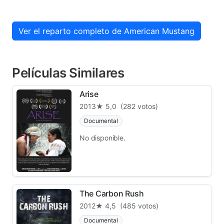
Ver el reparto completo de American Mustang
Películas Similares
Arise
2013
★ 5,0
(282 votos)
Documental
No disponible.
The Carbon Rush
2012
★ 4,5
(485 votos)
Documental